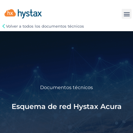
La
Volver a todos los documentos técnicos
Documentos técnicos
Esquema de red Hystax Acura