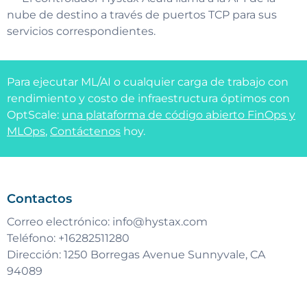
nube de destino a través de puertos TCP para sus
servicios correspondientes.
Para ejecutar ML/AI o cualquier carga de trabajo con
rendimiento y costo de infraestructura óptimos con
OptScale:
una plataforma de código abierto FinOps y
MLOps
,
Contáctenos
hoy.
Contactos
Correo electrónico:
info@hystax.com
Teléfono: +16282511280
Dirección: 1250 Borregas Avenue Sunnyvale, CA
94089