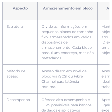
Aspecto
Armazenamento em bloco
Ar
Estrutura
Divide as informações em
Mant
pequenos blocos de tamanho
objet
fixo, armazenados em vários
arqui
dispositivos de
ID ex
armazenamento. Cada bloco
uma t
possui um endereço, mas não
objeto
metadados.
Método de
Acesso direto em nível de
Acess
acesso
bloco via iSCSI ou Fibre
e arm
Channel para latência
ideal 
mínima.
traba
Desempenho
Oferece alto desempenho e
Apres
IOPS previsíveis para bancos
ligei
de dados e aplicativos
excel