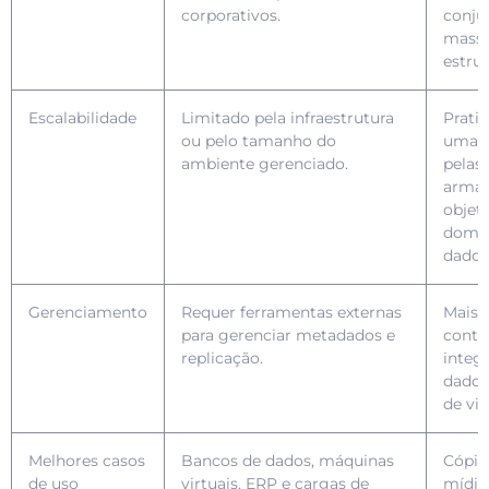
corporativos.
conju
massi
estru
Escalabilidade
Limitado pela infraestrutura
Prati
ou pelo tamanho do
uma d
ambiente gerenciado.
pelas 
arma
objet
domin
dados
Gerenciamento
Requer ferramentas externas
Mais 
para gerenciar metadados e
contr
replicação.
integ
dados 
de vid
Melhores casos
Bancos de dados, máquinas
Cópia
de uso
virtuais, ERP e cargas de
mídia,