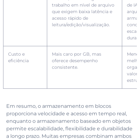
trabalho em nível de arquivo
de IA
que exigem baixa latência e
arqui
acesso rápido de
arma
leitura/edição/visualização.
conce
escala
durabi
Custo e
Mais caro por GB, mas
Menor
eficiência
oferece desempenho
melho
consistente.
organ
valor
estru
Em resumo, o armazenamento em blocos
proporciona velocidade e acesso em tempo real,
enquanto o armazenamento baseado em objetos
permite escalabilidade, flexibilidade e durabilidade
a longo prazo. Muitas empresas combinam ambos