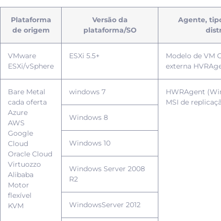
Plataforma
Versão da
Agente, tip
de origem
plataforma/SO
dist
VMware
ESXi 5.5+
Modelo de VM O
ESXi/vSphere
externa HVRAg
Bare Metal
windows 7
HWRAgent (Win
cada oferta
MSI de replicaç
Azure
Windows 8
AWS
Google
Windows 10
Cloud
Oracle Cloud
Virtuozzo
Windows Server 2008
Alibaba
R2
Motor
flexível
WindowsServer 2012
KVM