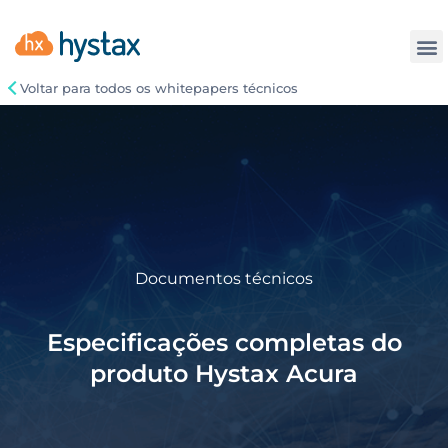
Contate
Voltar para todos os whitepapers técnicos
Documentos técnicos
Especificações completas do
produto Hystax Acura