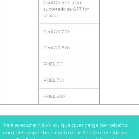
CentOS 6.2+ (não
suportado se GPT for
usado)
CentOS 7.0+
CentOS 8.0+
RHEL 6.1+
RHEL 7.0+
RHEL 8.0+
Para executar ML/AI ou qualquer carga de trabalho
com desempenho e custo de infraestrutura ideais