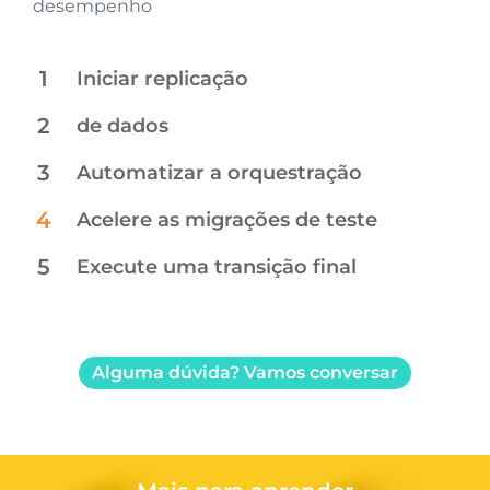
desempenho
desempenho
1
Iniciar replicação
2
de dados
3
Automatizar a orquestração
4
Acelere as migrações de teste
5
Execute uma transição final
Alguma dúvida? Vamos conversar