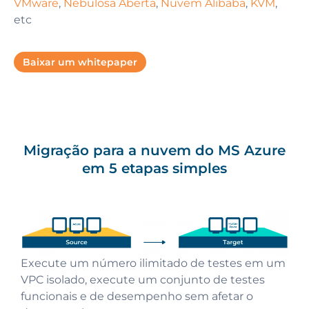
VMware
,
Nebulosa Aberta
,
Nuvem Alibaba
,
KVM
,
etc
Baixar um whitepaper
Migração para a nuvem do MS Azure
em 5 etapas simples
Iniciar a replicação em segundo plano de
Execute um número ilimitado de testes em um
Todos os dados são armazenados usando
A orquestração automatizada lança aplicativos
aplicativos de negócios, dados de máquinas e
VPC isolado, execute um conjunto de testes
Migração final ou transição dentro de uma janela
volumes e instantâneos de uma nuvem de
de negócios totalmente operacionais no Azure
metadados sem qualquer impacto no
funcionais e de desempenho sem afetar o
de manutenção pequena e previsível
destino
de destino