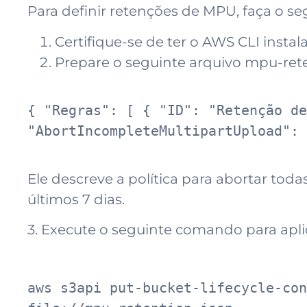
Para definir retenções de MPU, faça o se
Certifique-se de ter o AWS CLI instal
Prepare o seguinte arquivo mpu-rete
{ "Regras": [ { "ID": "Retenção de
"AbortIncompleteMultipartUpload": 
Ele descreve a política para abortar to
últimos 7 dias.
3. Execute o seguinte comando para apli
aws s3api put-bucket-lifecycle-con