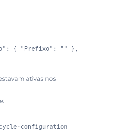
": { "Prefixo": "" }, 
 estavam ativas nos
e
:
ycle-configuration 