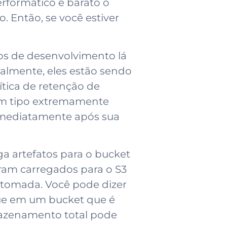
formático e barato o
 Então, se você estiver
os de desenvolvimento lá
almente, eles estão sendo
tica de retenção de
 um tipo extremamente
 imediatamente após sua
a artefatos para o bucket
oram carregados para o S3
etomada. Você pode dizer
que em um bucket que é
mazenamento total pode