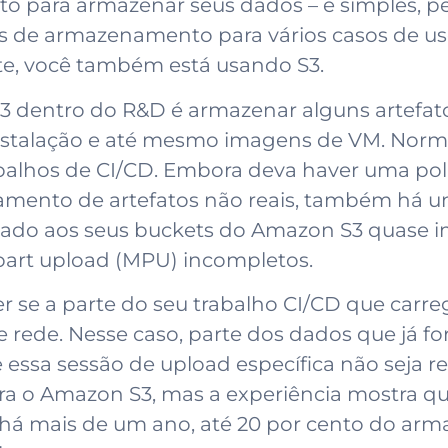
para armazenar seus dados – é simples, per
s de armazenamento para vários casos de uso.
e, você também está usando S3.
 dentro do R&D é armazenar alguns artefat
 instalação e até mesmo imagens de VM. Norm
balhos de CI/CD. Embora deva haver uma polí
enamento de artefatos não reais, também há
icado aos seus buckets do Amazon S3 quase
ipart upload (MPU) incompletos.
se a parte do seu trabalho CI/CD que carreg
e rede. Nesse caso, parte dos dados que já f
essa sessão de upload específica não seja r
ra o Amazon S3, mas a experiência mostra 
e há mais de um ano, até 20 por cento do ar