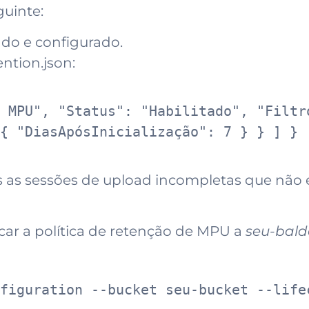
guinte:
ado e configurado.
ntion.json:
 MPU", "Status": "Habilitado", "Filtro
{ "DiasApósInicialização": 7 } } ] }
das as sessões de upload incompletas que não
car a política de retenção de MPU a
seu-bald
figuration --bucket seu-bucket --lifec