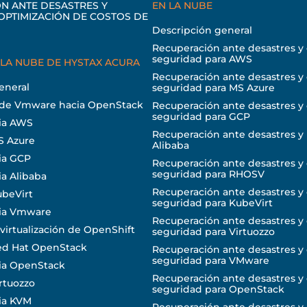
N ANTE DESASTRES Y
EN LA NUBE
 OPTIMIZACIÓN DE COSTOS DE
Descripción general
Recuperación ante desastres y
seguridad para AWS
 LA NUBE DE HYSTAX ACURA
Recuperación ante desastres y
eneral
seguridad para MS Azure
sde Vmware hacia OpenStack
Recuperación ante desastres y
seguridad para GCP
cia AWS
Recuperación ante desastres y 
S Azure
Alibaba
ia GCP
Recuperación ante desastres y
seguridad para RHOSV
ia Alibaba
Recuperación ante desastres y
ubeVirt
seguridad para KubeVirt
cia Vmware
Recuperación ante desastres y
 virtualización de OpenShift
seguridad para Virtuozzo
Red Hat OpenStack
Recuperación ante desastres y
seguridad para VMware
ia OpenStack
Recuperación ante desastres y
rtuozzo
seguridad para OpenStack
ia KVM