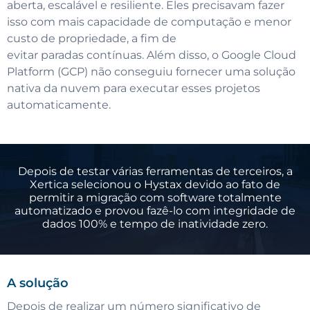
aberta, escalável e resiliente. Eles precisavam fazer
isso com mais capacidade de computação e menor
custo de propriedade, a fim de
evitar paradas contínuas. Além disso, o Google Cloud
Platform (GCP) não conseguiu fornecer uma solução
nativa da nuvem para executar esses projetos
automaticamente.
Depois de testar várias ferramentas de terceiros, a
Xertica selecionou o Hystax devido ao fato de
permitir a migração com software totalmente
automatizado e provou fazê-lo com integridade de
dados 100% e tempo de inatividade zero.
A solução
Depois de realizar um número significativo de