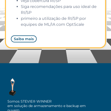
veja cobertura RI/SP
Siga recomendações para uso ideal de
RI/SP
primeiro a utilização de RI/SP por
equipes de ML/IA com OptScale
Saiba mais
Somos STEVIE® WINNER
em solução de armazenamento e backup em
nuvem