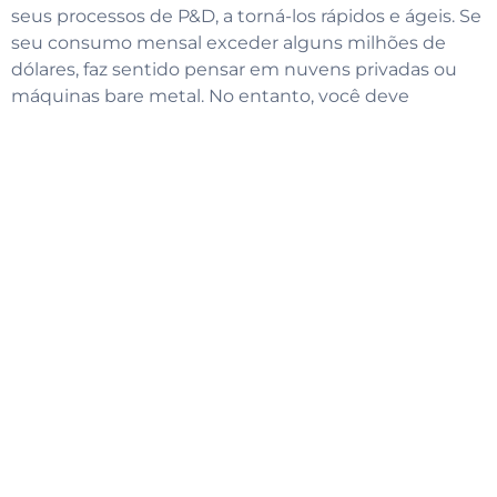
seus processos de P&D, a torná-los rápidos e ágeis. Se
seu consumo mensal exceder alguns milhões de
dólares, faz sentido pensar em nuvens privadas ou
máquinas bare metal. No entanto, você deve
primeiro considerar se usa nuvens públicas de forma
eficiente e se há uma maneira de economizar em
custos de nuvem.
Sinta-se à vontade para ler meu artigo
recente:
Migração da nuvem para o MS Azure em
cinco etapas
‘'.
Notícias e Relatórios
Conjunto de slides