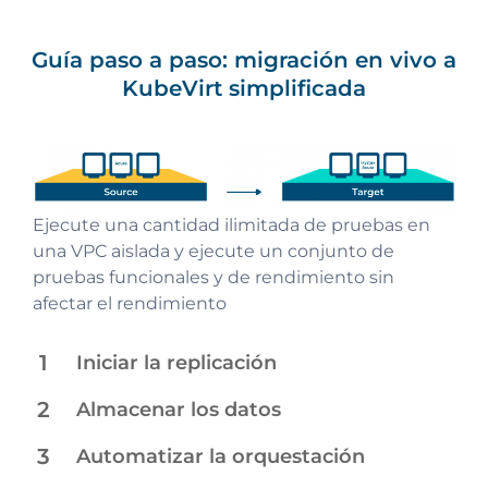
Guía paso a paso: migración en vivo a
KubeVirt simplificada
Ejecute una cantidad ilimitada de pruebas en
Inicie la replicación en segundo plano de
Todos los datos se almacenan utilizando
La orquestación automatizada lanza
Migración final o corte dentro de una ventana
una VPC aislada y ejecute un conjunto de
aplicaciones comerciales, datos de máquinas
volúmenes e instantáneas de una nube de
aplicaciones empresariales totalmente
de mantenimiento pequeña y predecible
pruebas funcionales y de rendimiento sin
y metadatos sin impacto en el rendimiento
destino.
operativas en OpenStack de destino
afectar el rendimiento
1
Iniciar la replicación
2
Almacenar los datos
3
Automatizar la orquestación