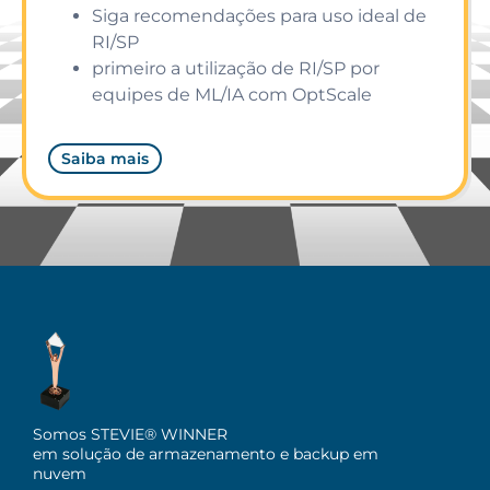
Siga recomendações para uso ideal de
RI/SP
primeiro a utilização de RI/SP por
equipes de ML/IA com OptScale
Saiba mais
Somos STEVIE® WINNER
em solução de armazenamento e backup em
nuvem