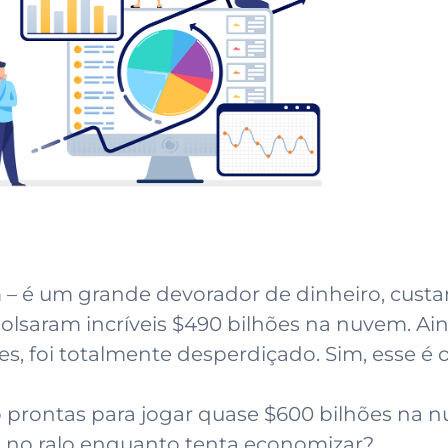
m – é um grande devorador de dinheiro, cus
lsaram incríveis $490 bilhões na nuvem. Ai
es, foi totalmente desperdiçado. Sim, esse 
prontas para jogar quase $600 bilhões na nu
 no ralo enquanto tenta economizar?